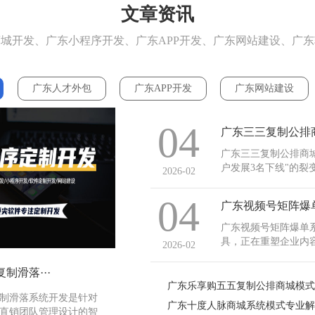
文章资讯
城开发、广东小程序开发、广东APP开发、广东网站建设、广
广东人才外包
广东APP开发
广东网站建设
04
广东三三复制公排商城
户发展3名下线"的
2026-02
案。该平台支持商品
员等级体系搭建，特
04
广东视频号矩阵爆
市场，三三复制公排商
广东视频号矩阵爆单
具，正在重塑企业内
2026-02
式开发（源码部署）
效率低、数据整合困
制滑落···
过部署视频号矩阵爆单
广东乐享购五五复制公排商城模
制滑落系统开发是针对
广东十度人脉商城系统模式专业解
直销团队管理设计的智