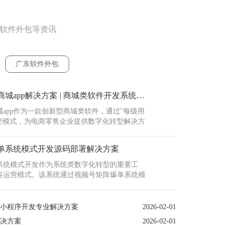
东软件外包等资讯
广东软件外包
广东三三复制公排商城app解决方案 | 商城类软件开发系统架构设计
app作为一款创新型商城类软件，通过"每级用
裂变模式，为电商零售企业提供数字化转型解决方
上架管理、在线订单处理、多支付方式集成及会
别适合需要复购或分销模式的商家。在广东本地
单系统模式开发源码部署解决方案
城平台已帮助多个企···
系统模式开发作为系统类数字化转型的重要工
容运营模式。该系统通过视频号矩阵爆单系统模
实现多账号统一管理，解决传统运营中内容分发
难、用户转化率低等核心痛点。广东本地企业通
广东二
软件，可快速构建覆盖短视频···
式小程序开发专业解决方案
2026-02-01
广东二
决方案
2026-02-01
（源码