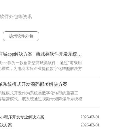
州软件外包等资讯
扬州软件外包
扬州三三复制公排商城app解决方案 | 商城类软件开发系统架构设计
app作为一款创新型商城类软件，通过"每级用
裂变模式，为电商零售企业提供数字化转型解决方
上架管理、在线订单处理、多支付方式集成及会
别适合需要复购或分销模式的商家。在扬州本地
单系统模式开发源码部署解决方案
城平台已帮助多个企···
系统模式开发作为系统类数字化转型的重要工
容运营模式。该系统通过视频号矩阵爆单系统模
实现多账号统一管理，解决传统运营中内容分发
难、用户转化率低等核心痛点。扬州本地企业通
扬州二
软件，可快速构建覆盖短视频···
式小程序开发专业解决方案
2026-02-01
扬州二
决方案
2026-02-01
（源码