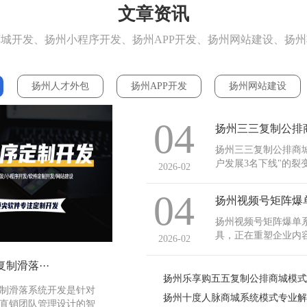
文章资讯
城开发、扬州小程序开发、扬州APP开发、扬州网站建设、扬
扬州人才外包
扬州APP开发
扬州网站建设
04
扬州三三复制公排商城
户发展3名下线"的
2026-02
案。该平台支持商品
员等级体系搭建，特
04
扬州视频号矩阵爆
市场，三三复制公排商
扬州视频号矩阵爆单
具，正在重塑企业内
2026-02
式开发（源码部署）
效率低、数据整合困
制滑落···
过部署视频号矩阵爆单
扬州乐享购五五复制公排商城模
制滑落系统开发是针对
扬州十度人脉商城系统模式专业解
直销团队管理设计的智