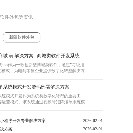
疆软件外包等资讯
新疆软件外包
新疆三三复制公排商城app解决方案 | 商城类软件开发系统架构设计
app作为一款创新型商城类软件，通过"每级用
裂变模式，为电商零售企业提供数字化转型解决方
上架管理、在线订单处理、多支付方式集成及会
别适合需要复购或分销模式的商家。在新疆本地
单系统模式开发源码部署解决方案
城平台已帮助多个企···
系统模式开发作为系统类数字化转型的重要工
容运营模式。该系统通过视频号矩阵爆单系统模
实现多账号统一管理，解决传统运营中内容分发
难、用户转化率低等核心痛点。新疆本地企业通
新疆二
软件，可快速构建覆盖短视频···
式小程序开发专业解决方案
2026-02-01
新疆二
决方案
2026-02-01
（源码