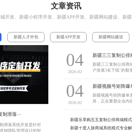
文章资讯
城开发、新疆小程序开发、新疆APP开发、新疆网站建设、新
新疆人才外包
新疆APP开发
新疆网站建设
04
新疆三三复制公排商城
户发展3名下线"的
2026-02
案。该平台支持商品
员等级体系搭建，特
04
新疆视频号矩阵爆
市场，三三复制公排商
新疆视频号矩阵爆单
具，正在重塑企业内
2026-02
式开发（源码部署）
效率低、数据整合困
制滑落···
过部署视频号矩阵爆单
新疆乐享购五五复制公排商城模
制滑落系统开发是针对
新疆十度人脉商城系统模式专业解
直销团队管理设计的智