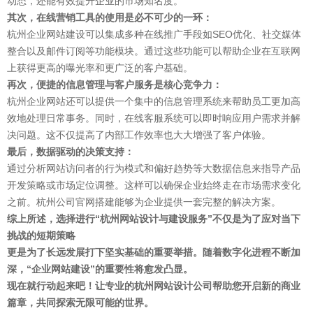
动态，还能有效提升企业的市场知名度。
其次，在线营销工具的使用是必不可少的一环：
杭州企业网站建设可以集成多种在线推广手段如SEO优化、社交媒体
整合以及邮件订阅等功能模块。
通过这些功能
可以帮助企业在互联网
上获得更高的曝光率和更广泛的客户基础。
再次，便捷的信息管理与客户服务是核心竞争力：
杭州企业网站还可以提供一个集中的信息管理系统来帮助员工更加高
效地处理日常事务。同时，在线客服系统可以即时响应用户需求并解
决问题。
这不仅提高了内部工作效率
也大大增强了客户体验。
最后，数据驱动的决策支持：
通过分析网站访问者的行为模式和偏好趋势等大数据信息来指导产品
开发策略或市场定位调整。这样可以确保企业始终走在市场需求变化
之前。
杭州公司官网搭建
能够为企业提供一套完整的解决方案。
综上所述，选择进行“
杭州网站设计与建设服务”不仅是为了应对当下
挑战的短期策略
更是为了长远发展打下坚实基础的重要举措。随着数字化进程不断加
深，“企业网站建设”的重要性将愈发凸显。
现在就行动起来吧！让专业的
杭州网站设计公司
帮助您开启新的商业
篇章，共同探索无限可能的世界。