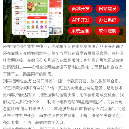
还在为杭州企业客户找不到你发愁？还在用朋友圈发产品图等咨询？
还在靠熟人介绍勉强维持订单？当同行在百度首页展示官网、在抖音
挂官网链接、在微信公众号嵌入在线客服时，你的客户可能正从你身
边悄悄划走——杭州企业网站建设不是“锦上添花”，而是杭州企业当
下活下去、跑赢同行的刚需。
别再把网站当成“公司门牌照”：建一个静态页面、放几张领导合影、
写三行简介就叫“有网站”？错！真正的杭州企业网站建设，是用技术
重构客户触达路径，用数据驱动运营决策，用体验锁定成交机会。我
们见过太多杭州企业——制造业老板抱怨“询盘越来越少”，商贸公司
总监吐槽“电话打爆没人回”，本地服务商哀叹“报价后石沉大海”。问题
从来不在客户变少，而在你没在客户搜索、比价、决策的关键节点，
亮出专业、可信、高效的数字入口。