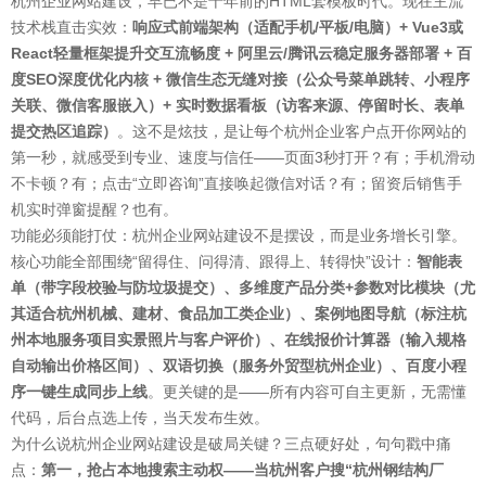
杭州企业网站建设，早已不是十年前的HTML套模板时代。现在主流
技术栈直击实效：
响应式前端架构（适配手机/平板/电脑）+ Vue3或
React轻量框架提升交互流畅度 + 阿里云/腾讯云稳定服务器部署 + 百
度SEO深度优化内核 + 微信生态无缝对接（公众号菜单跳转、小程序
关联、微信客服嵌入）+ 实时数据看板（访客来源、停留时长、表单
提交热区追踪）
。这不是炫技，是让每个杭州企业客户点开你网站的
第一秒，就感受到专业、速度与信任——页面3秒打开？有；手机滑动
不卡顿？有；点击“立即咨询”直接唤起微信对话？有；留资后销售手
机实时弹窗提醒？也有。
功能必须能打仗：杭州企业网站建设不是摆设，而是业务增长引擎。
核心功能全部围绕“留得住、问得清、跟得上、转得快”设计：
智能表
单（带字段校验与防垃圾提交）、多维度产品分类+参数对比模块（尤
其适合杭州机械、建材、食品加工类企业）、案例地图导航（标注杭
州本地服务项目实景照片与客户评价）、在线报价计算器（输入规格
自动输出价格区间）、双语切换（服务外贸型杭州企业）、百度小程
序一键生成同步上线
。更关键的是——所有内容可自主更新，无需懂
代码，后台点选上传，当天发布生效。
为什么说杭州企业网站建设是破局关键？三点硬好处，句句戳中痛
点：
第一，抢占本地搜索主动权——当杭州客户搜“杭州钢结构厂