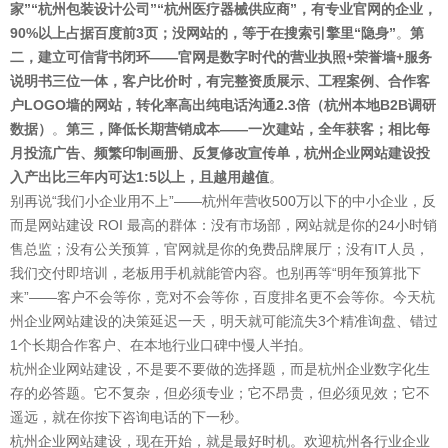
家”“杭州包装设计公司”“杭州医疗器械供应商”，有专业官网的企业，
90%以上占据百度前3页；没网站的，等于在搜索引擎里“隐身”
。
第
二，建立可信背书闭环——官网是数字时代的营业执照+荣誉墙+服务
说明书三位一体，客户比价时，有完整资质展示、工程案例、合作客
户LOGO墙的网站，转化率高出纯电话沟通2.3倍（杭州本地B2B调研
数据）
。
第三，降低长期营销成本——一次建站，全年获客；相比每
月投流广告、频繁印制画册、反复修改宣传单，杭州企业网站建设投
入产出比三年内可达1:5以上，且越用越值
。
别再说“我们小企业用不上”——杭州年营收500万以下的中小企业，反
而是网站建设 ROI 最高的群体：没有市场部，网站就是你的24小时销
售总监；没有公关预算，官网就是你的免费品牌展厅；没有IT人员，
我们交付即培训，老板用手机就能管内容。也别再等“明年预算批下
来”——客户不会等你，竞对不会等你，百度排名更不会等你。今天杭
州企业网站建设的决策延迟一天，明天就可能流失3个精准询盘、错过
1个长期合作客户、在本地行业口碑中慢人半拍。
杭州企业网站建设，不是要不要做的选择题，而是杭州企业数字化生
存的必答题。它不复杂，但必须专业；它不昂贵，但必须见效；它不
遥远，就在你按下咨询电话的下一秒。
杭州企业网站建设，现在开始，就是最好时机。欢迎杭州各行业企业